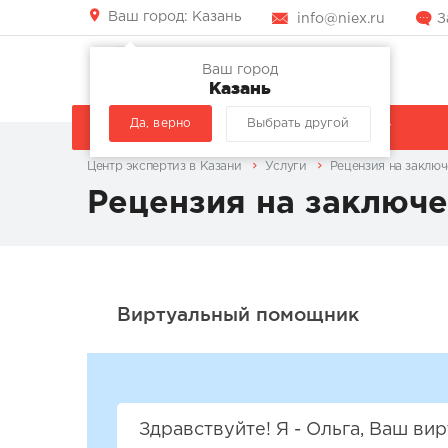
Ваш город:
Казань
info@niex.ru
З
Ваш город
Казань
Да, верно
Выбрать другой
КОМПАНИЯ
УСЛУГИ
Центр экспертиз в Казани
Услуги
Рецензия на заклю
Рецензия на заключ
Здравствуйте! Я - Ольга, Ваш в