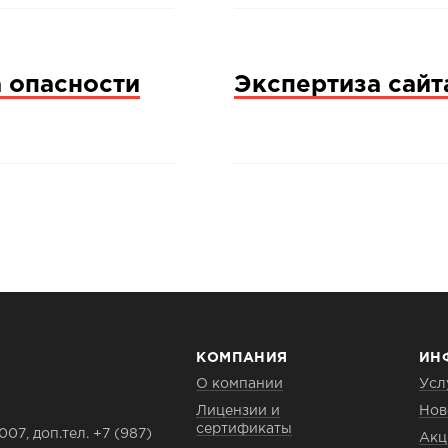
а опасности
Экспертиза сайт
КОМПАНИЯ
ИН
О компании
Усл
Лицензии и
Нов
сертификаты
007, доп.тел. +7 (987)
Акц