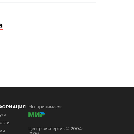
а
ФОРМАЦИЯ
Мы принимаем:
уги
ости
Центр экспертиз © 2004-
ии
2026