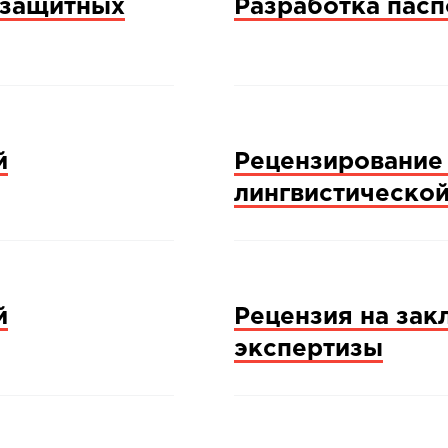
-защитных
Разработка пасп
й
Рецензирование
лингвистическо
й
Рецензия на за
экспертизы