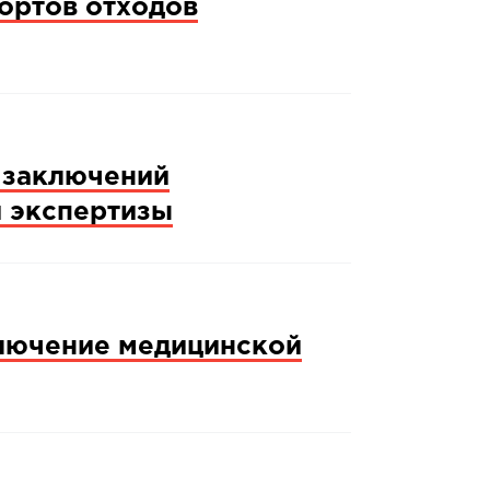
ортов отходов
 заключений
й экспертизы
ключение медицинской