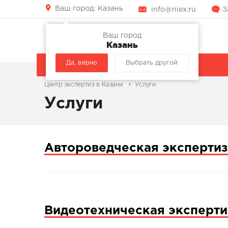
Ваш город:
Казань
info@niex.ru
З
Ваш город
Казань
Да, верно
Выбрать другой
КОМПАНИЯ
УСЛУГИ
Центр экспертиз в Казани
Услуги
Услуги
Автороведческая экспертиз
Видеотехническая эксперти