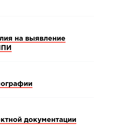
лия на выявление
НПИ
нографии
ектной документации